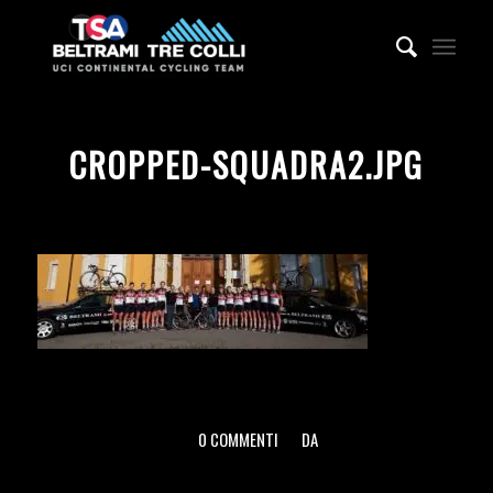
CROPPED-SQUADRA2.JPG
0 COMMENTI
DA
/
/