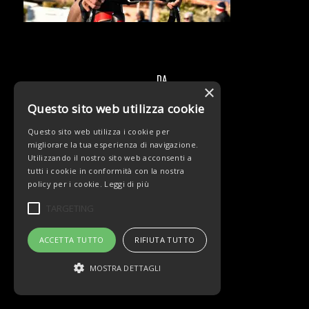
DA
/
×
Questo sito web utilizza cookie
Questo sito web utilizza i cookie per
migliorare la tua esperienza di navigazione.
Utilizzando il nostro sito web acconsenti a
tutti i cookie in conformità con la nostra
policy per i cookie.
Leggi di più
© Copyright - Team Beltrami TSA - MARCHIOL
TARGETING
ACCETTA TUTTO
RIFIUTA TUTTO
MOSTRA DETTAGLI