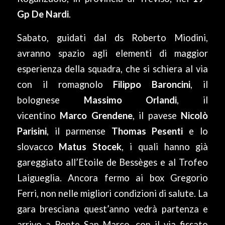
Gp De Nardi
.
Sabato, guidati dal ds Roberto Miodini,
avranno spazio agli elementi di maggior
esperienza della squadra, che si schiera al via
con il romagnolo
Filippo Baroncini
, il
bolognese
Massimo Orlandi
, il
vicentino
Marco Grendene
, il pavese
Nicolò
Parisini
, il parmense
Thomas Pesenti
e lo
slovacco
Matus Stocek
, i quali hanno già
gareggiato all’Etoile de Bessèges e al Trofeo
Laigueglia. Ancora fermo ai box Gregorio
Ferri, non nelle migliori condizioni di salute. La
gara bresciana quest’anno vedrà partenza e
arrivo a Ponte San Marco, con il via fissato