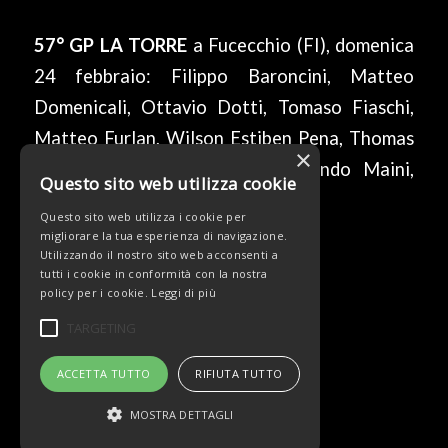
57° GP LA TORRE
a Fucecchio (FI), domenica
24 febbraio: Filippo Baroncini, Matteo
Domenicali, Ottavio Dotti, Tomaso Fiaschi,
Matteo Furlan, Wilson Estiben Pena, Thomas
×
Pesenti, Matus Stocek. Ds Orlando Maini,
Questo sito web utilizza cookie
Enea Farinotti.
Questo sito web utilizza i cookie per
migliorare la tua esperienza di navigazione.
Utilizzando il nostro sito web acconsenti a
tutti i cookie in conformità con la nostra
DA
/
policy per i cookie.
Leggi di più
TARGETING
ACCETTA TUTTO
RIFIUTA TUTTO
MOSTRA DETTAGLI
© Copyright - Team Beltrami TSA - MARCHIOL