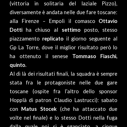
(vittoria in solitaria del laziale Pizzo),
diversamente è andata nelle due fare toscane:
alla Firenze – Empoli il comasco
Ottavio
Dotti
ha chiuso al
settimo
posto, stesso
piazzamento
replicato
il giorno seguente al
Gp La Torre, dove il miglior risultato però lo
ha ottenuto il senese
Tommaso Fiaschi,
quinto.
Al di là dei risultati finali, la squadra è sempre
stata fra le protagoniste nelle due gare
toscane (ospite fra l’altro dello sponsor
Hopplà di patron Claudio Lastrucci): sabato
con
Matus Stocek
(che ha attaccato due
volte nel finale) e lo stesso Dotti nella fuga
dalla quale poi si è sganciato, a cinque