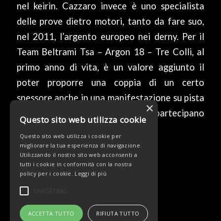
nel keirin. Cazzaro invece è uno specialista
delle prove dietro motori, tanto da fare suo,
nel 2011, l’argento europeo nei derny. Per il
Team Beltrami Tsa – Argon 18 – Tre Colli, al
primo anno di vita, è un valore aggiunto il
poter proporre una coppia di un certo
spessore anche in una manifestazione su pista
×
di questo genere, alla quale partecipano
Questo sito web utilizza cookie
diversi atleti professionisti.
Questo sito web utilizza i cookie per
migliorare la tua esperienza di navigazione.
Utilizzando il nostro sito web acconsenti a
tutti i cookie in conformità con la nostra
0 COMMENTI
DA
/
/
policy per i cookie.
Leggi di più
TARGETING
ACCETTA TUTTO
RIFIUTA TUTTO