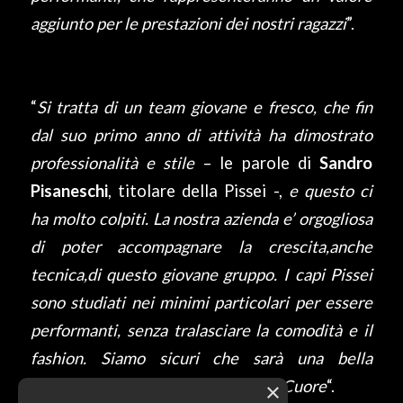
aggiunto per le prestazioni dei nostri ragazzi
”.
“
Si tratta di un team giovane e fresco, che fin
dal suo primo anno di attività ha dimostrato
professionalità e stile
– le parole di
Sandro
Pisaneschi
, titolare della Pissei -,
e questo ci
ha molto colpiti. La nostra azienda e’ orgogliosa
di poter accompagnare la crescita,anche
tecnica,di questo giovane gruppo. I capi Pissei
sono studiati nei minimi particolari per essere
performanti, senza tralasciare la comodità e il
fashion. Siamo sicuri che sarà una bella
stagione da correre assieme, con il Cuore
“.
×