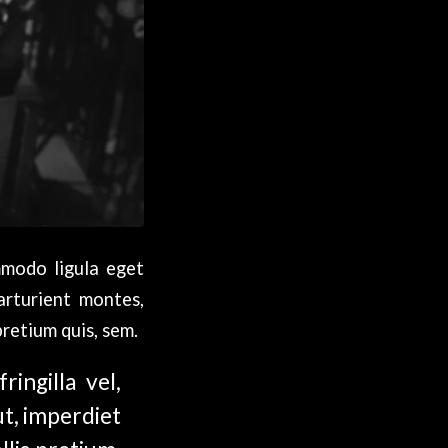
mmodo ligula eget
arturient montes,
pretium quis, sem.
ingilla vel,
ut, imperdiet