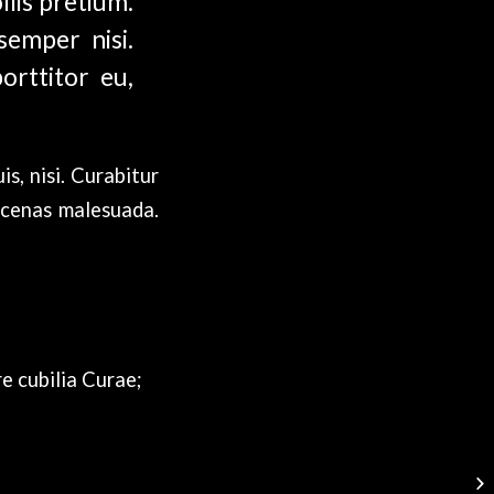
llis pretium.
semper nisi.
orttitor eu,
s, nisi. Curabitur
aecenas malesuada.
re cubilia Curae;