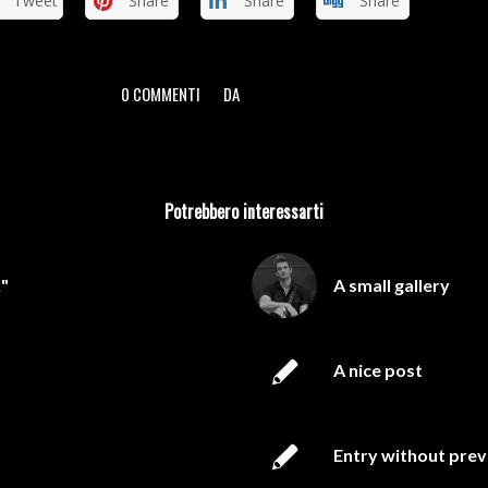
Tweet
Share
Share
Share
0 COMMENTI
DA
/
/
Potrebbero interessarti
k"
A small gallery
A nice post
Entry without pre