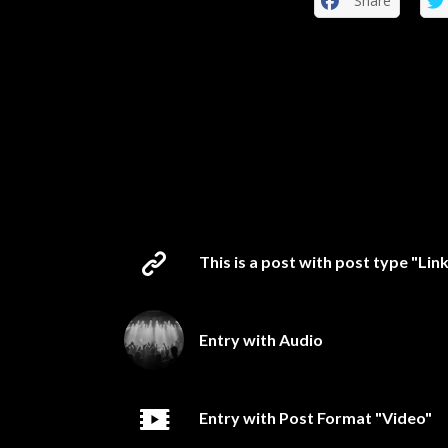
Share
This is a post with post type "Lin
Entry with Audio
Entry with Post Format "Video"