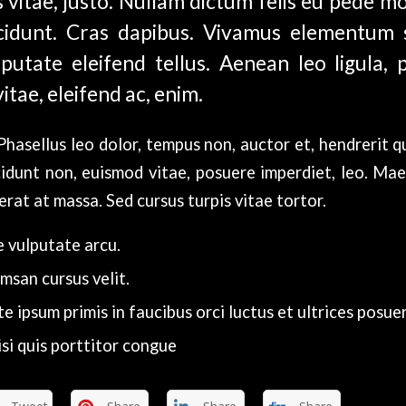
s vitae, justo. Nullam dictum felis eu pede mo
ncidunt. Cras dapibus. Vivamus elementum 
utate eleifend tellus. Aenean leo ligula, p
tae, eleifend ac, enim.
hasellus leo dolor, tempus non, auctor et, hendrerit qui
ncidunt non, euismod vitae, posuere imperdiet, leo. M
rat at massa. Sed cursus turpis vitae tortor.
 vulputate arcu.
msan cursus velit.
e ipsum primis in faucibus orci luctus et ultrices posue
isi quis porttitor congue