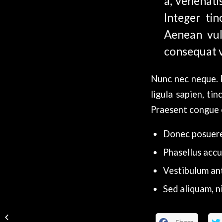
a, venenati
Integer ti
Aenean vulp
consequat vi
Nunc nec neque. P
ligula sapien, ti
Praesent congue e
Donec posuere
Phasellus accu
Vestibulum ant
Sed aliquam, n
Entry without preview image