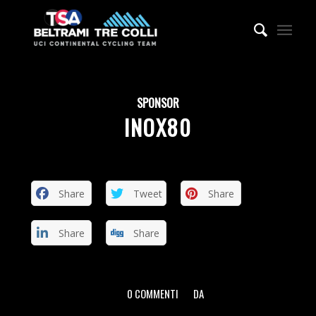
SPONSOR
INOX80
Share
Tweet
Share
Share
Share
0 COMMENTI
DA
/
/