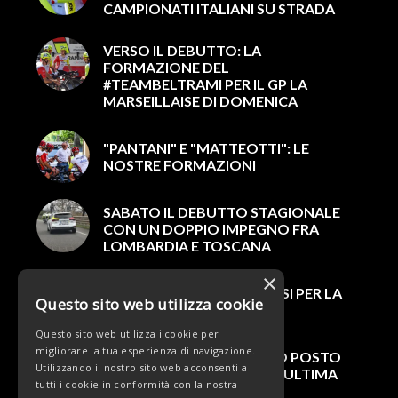
CAMPIONATI ITALIANI SU STRADA
VERSO IL DEBUTTO: LA
FORMAZIONE DEL
#TEAMBELTRAMI PER IL GP LA
MARSEILLAISE DI DOMENICA
"PANTANI" E "MATTEOTTI": LE
NOSTRE FORMAZIONI
SABATO IL DEBUTTO STAGIONALE
CON UN DOPPIO IMPEGNO FRA
LOMBARDIA E TOSCANA
×
INGAGGIATO NICOLA ROSSI PER LA
Questo sito web utilizza cookie
STAGIONE 2022
Questo sito web utilizza i cookie per
migliorare la tua esperienza di navigazione.
GIRO DI CAMPANIA, TERZO POSTO
Utilizzando il nostro sito web acconsenti a
DI LEONARDO ROSSI NELL’ULTIMA
tutti i cookie in conformità con la nostra
TAPPA