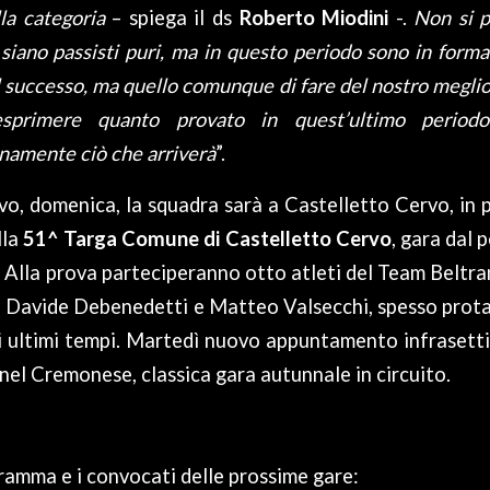
la categoria
– spiega il ds
Roberto Miodini
-.
Non si p
 siano passisti puri, ma in questo periodo sono in forma
il successo, ma quello comunque di fare del nostro meglio
sprimere quanto provato in quest’ultimo periodo
namente ciò che arriverà
”.
vo, domenica, la squadra sarà a Castelletto Cervo, in pr
lla
51^ Targa Comune di Castelletto Cervo
, gara dal 
. Alla prova parteciperanno otto atleti del Team Beltr
cui Davide Debenedetti e Matteo Valsecchi, spesso prota
i ultimi tempi. Martedì nuovo appuntamento infrasett
 nel Cremonese, classica gara autunnale in circuito.
gramma e i convocati delle prossime gare: