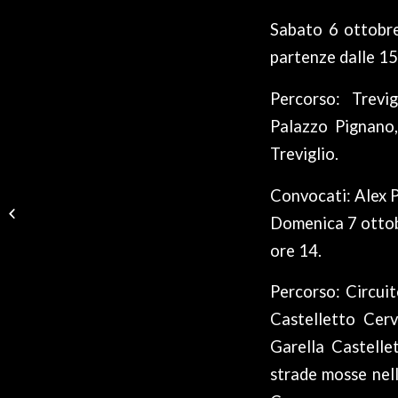
Sabato 6 ottobre
partenze dalle 15
Percorso: Trevi
Palazzo Pignano,
Treviglio.
PESENTI 8° A
Convocati: Alex P
BOZZOLO DOPO 100
Domenica 7 ottob
KM DI FUGA. BUDA
11°
ore 14.
Percorso: Circuit
Castelletto Cerv
Garella Castelle
strade mosse nell