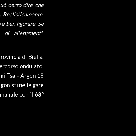
uò certo dire che
. Realisticamente,
 e ben figurare. Se
 di allenamenti,
ovincia di Biella,
percorso ondulato,
ami Tsa – Argon 18
gonisti nelle gare
imanale con il
68°