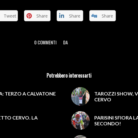
Tweet
Share
Share
Share
0 COMMENTI
DA
/
/
Potrebbero interessarti
IA: TERZO A CALVATONE
TAROZZI SHOW, V
CERVO
ETTO CERVO. LA
PARISINI SFIORA 
SECONDO!