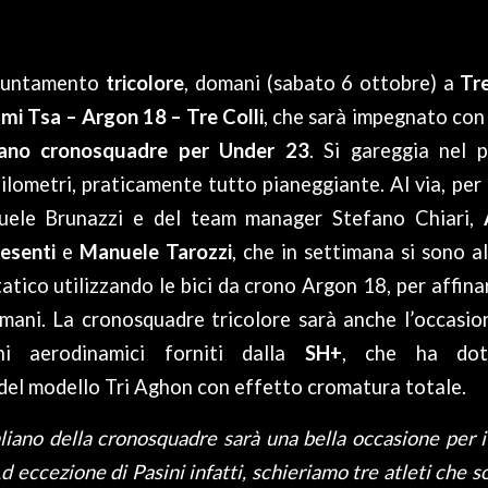
puntamento
tricolore
, domani (sabato 6 ottobre) a
Tre
mi Tsa – Argon 18 – Tre Colli
, che sarà impegnato con 
iano cronosquadre per Under 23
. Si gareggia nel 
ilometri, praticamente tutto pianeggiante. Al via, per
uele Brunazzi e del team manager Stefano Chiari,
esenti
e
Manuele
Tarozzi
, che in settimana si sono a
atico utilizzando le bici da crono Argon 18, per affinar
mani. La cronosquadre tricolore sarà anche l’occasion
chi aerodinamici forniti dalla
SH+
, che ha dot
del modello Tri Aghon con effetto cromatura totale.
liano della cronosquadre sarà una bella occasione per i 
d eccezione di Pasini infatti, schieriamo tre atleti che son