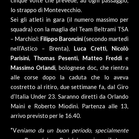
cinque volte che prevede, ad ogni passaggio,
lo strappo di Montevecchio.
Sei gli atleti in gara (il numero massimo per
squadra) con la maglia del Team Beltrami TSA
– Marchiol:
Filippo Baroncini
(secondo martedì
nell’Astico – Brenta),
Luca Cretti, Nicolò
Parisini, Thomas Pesenti, Matteo Freddi
e
Massimo Orlandi
, bolognese doc, che rientra
alle corse dopo la caduta che lo aveva
costretto al ritiro, due settimane fa, dal Giro
d’Italia Under 23. Saranno diretti da Orlando
Maini e Roberto Miodini. Partenza alle 13,
arrivo previsto per le 16.40.
“V
eniamo da un buon periodo, specialmente