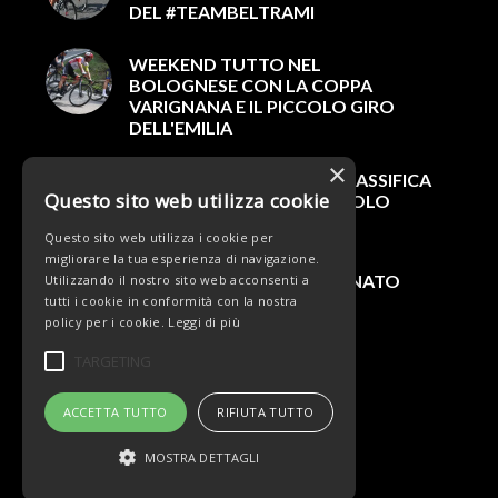
DEL #TEAMBELTRAMI
WEEKEND TUTTO NEL
BOLOGNESE CON LA COPPA
VARIGNANA E IL PICCOLO GIRO
DELL'EMILIA
×
GABRIEL FEDE VINCE LA CLASSIFICA
Questo sito web utilizza cookie
DEGLI SCALATORI AL PICCOLO
GIRO DELL’EMILIA
Questo sito web utilizza i cookie per
migliorare la tua esperienza di navigazione.
BARONCINI 6° AL CAMPIONATO
Utilizzando il nostro sito web acconsenti a
ITALIANO U23
tutti i cookie in conformità con la nostra
policy per i cookie.
Leggi di più
TARGETING
ACCETTA TUTTO
RIFIUTA TUTTO
MOSTRA DETTAGLI
© Copyright - Team Beltrami TSA - MARCHIOL