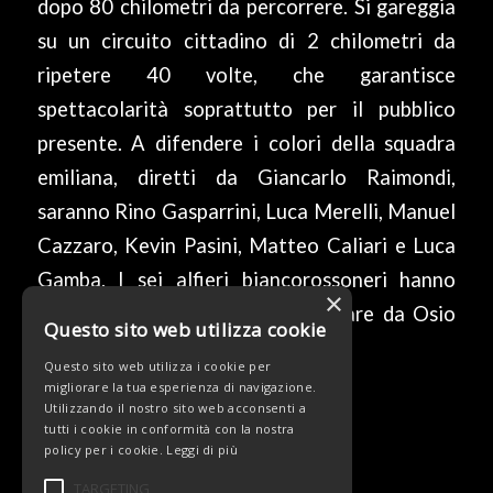
dopo 80 chilometri da percorrere. Si gareggia
su un circuito cittadino di 2 chilometri da
ripetere 40 volte, che garantisce
spettacolarità soprattutto per il pubblico
presente. A difendere i colori della squadra
emiliana, diretti da Giancarlo Raimondi,
saranno Rino Gasparrini, Luca Merelli, Manuel
Cazzaro, Kevin Pasini, Matteo Caliari e Luca
Gamba. I sei alfieri biancorossoneri hanno
×
tutte le carte in regola per tornare da Osio
Questo sito web utilizza cookie
Sotto con un bel risultato in tasca.
Questo sito web utilizza i cookie per
migliorare la tua esperienza di navigazione.
Utilizzando il nostro sito web acconsenti a
tutti i cookie in conformità con la nostra
0 COMMENTI
DA
/
/
policy per i cookie.
Leggi di più
TARGETING