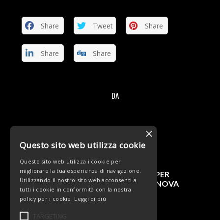
Share
Tweet
Share
Share
Share
DA
/
×
Questo sito web utilizza cookie
Potrebbero interessarti
Questo sito web utilizza i cookie per
migliorare la tua esperienza di navigazione.
DEBUTTO CON 6° POSTO PER
Utilizzando il nostro sito web acconsenti a
FEDERICO CHIARI A CIVITANOVA
tutti i cookie in conformità con la nostra
MARCHE
policy per i cookie.
Leggi di più
TARGETING