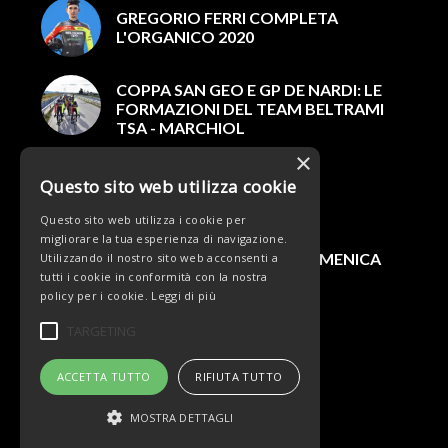
GREGORIO FERRI COMPLETA
L'ORGANICO 2020
COPPA SAN GEO E GP DE NARDI: LE
FORMAZIONI DEL TEAM BELTRAMI
TSA - MARCHIOL
×
BARONCINI TRIONFA NEL
Questo sito web utilizza cookie
MEMORIAL POLESE!
Questo sito web utilizza i cookie per
migliorare la tua esperienza di navigazione.
#BELTRAMIMARCHIOL DOMENICA
Utilizzando il nostro sito web acconsenti a
IN GARA AL "DEL ROSSO"
tutti i cookie in conformità con la nostra
policy per i cookie.
Leggi di più
TARGETING
ACCETTA TUTTO
RIFIUTA TUTTO
MOSTRA DETTAGLI