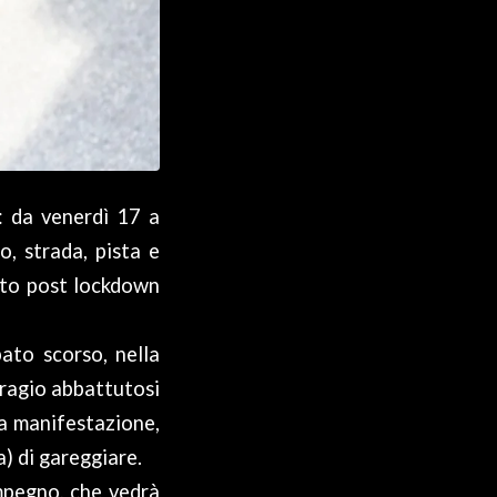
: da venerdì 17 a
, strada, pista e
utto post lockdown
bato scorso, nella
ragio abbattutosi
la manifestazione,
a) di gareggiare.
mpegno, che vedrà