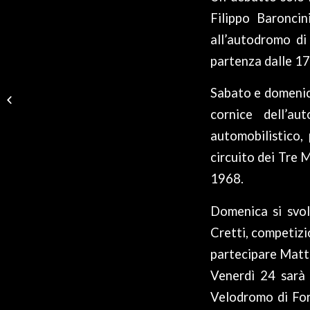
Filippo Baronci
all’autodromo di
partenza dalle 17)
SABATO LA PRIMA
Sabato e domenica
GARA ITALIANA, AL
VIA ANCHE CATTELAN
cornice dell’a
E CRESCIOLI
automobilistico, 
circuito dei Tre M
1968.
Domenica si svol
Cretti, competizi
partecipare Matt
Venerdì 24 sarà 
Velodromo di Forl