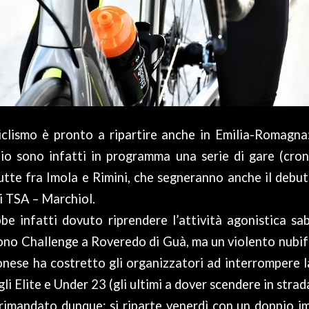
iclismo è pronto a ripartire anche in Emilia-Romagna
io sono infatti in programma una serie di gare (crono
utte fra Imola e Rimini, che segneranno anche il deb
i TSA – Marchiol.
e infatti dovuto riprendere l’attività agonistica sa
no Challenge a Roveredo di Guà, ma un violento nubif
ronese ha costretto gli organizzatori ad interrompere 
i Elite e Under 23 (gli ultimi a dover scendere in strad
rimandato dunque: si riparte venerdì con un doppio i