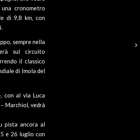
n una cronometro
le di 9,8 km, con
ì.
uppo, sempre nella
rà sul circuito
rrendo il classico
diale di Imola del
, con al via Luca
 – Marchiol, vedrà
u pista ancora al
25 e 26 luglio con