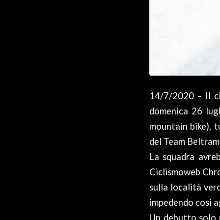
14/7/2020 – Il c
domenica 26 lugl
mountain bike), t
del Team Beltram
La squadra avrebb
Ciclismoweb Chro
sulla località ve
impedendo così agl
Un debutto solo 