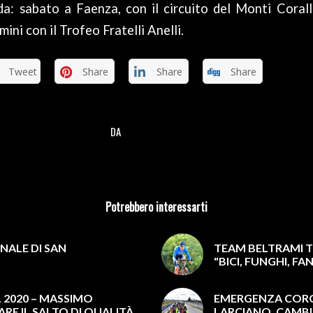
da: sabato a Faenza, con il circuito del Monti Corall
ini con il Trofeo Fratelli Anelli.
Tweet
Share
Share
Share
DA
/
Potrebbero interessarti
NALE DI SAN
TEAM BELTRAMI TS
"BICI, FUNGHI, F
 2020 – MASSIMO
EMERGENZA CORON
ARE IL SALTO DI QUALITÀ,
LARCIANO. CAMB