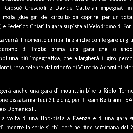
ni, Giosuè Crescioli e Davide Cattelan impegnati i
 Imola (due giri del circuito da coprire, per un tota
 e Federico Chiari in gara su pista al Velodromo di Forl
 verrà il momento di ripartire anche con le gare di gr
utodromo di Imola: prima una gara che si snode
poi una più impegnativa, che allargherà il giro perco
onti, reso celebre dal trionfo di Vittorio Adorni al Mon
gerà anche una gara di mountain bike a Riolo Terme
one bissata martedì 21 e che, per il Team Beltrami TSA
eo Domenicali.
la volta di una tipo-pista a Faenza e di una gara s
ì, mentre la serie si chiuderà nel fine settimana del 