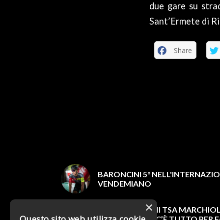
due gare su stra
Sant’Ermete di Rim
Share
BARONCINI 5° NELL'INTERNAZIO
VENDEMIANO
×
TEAM BELTRAMI TSA MARCHIOL
Questo sito web utilizza cookie
ORLANDI: “QUI C’È TUTTO PER F