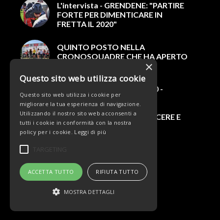
L'intervista - GRENDENE: "PARTIRE
FORTE PER DIMENTICARE IN
FRETTA IL 2020"
QUINTO POSTO NELLA
CRONOSQUADRE CHE HA APERTO
×
IL GIRO DEL VENETO
Questo sito web utilizza cookie
BELTRAMI MARCHIOL 2020 -
Questo sito web utilizza i cookie per
MARCO GRENDENE, UN
migliorare la tua esperienza di navigazione.
ATTACCANTE CHE NON SI
Utilizzando il nostro sito web acconsenti a
RISPARMIA: "QUI PER CRESCERE E
tutti i cookie in conformità con la nostra
FARE…
policy per i cookie.
Leggi di più
TARGETING
ACCETTA TUTTO
RIFIUTA TUTTO
MOSTRA DETTAGLI
© Copyright - Team Beltrami TSA - MARCHIOL