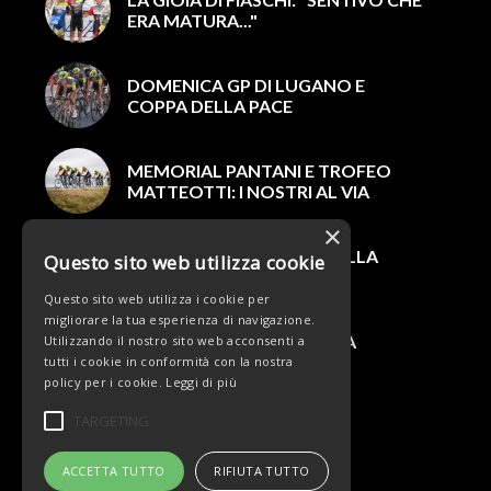
ERA MATURA..."
DOMENICA GP DI LUGANO E
COPPA DELLA PACE
MEMORIAL PANTANI E TROFEO
MATTEOTTI: I NOSTRI AL VIA
×
DOMENICA IL DEBUTTO ALLA
Questo sito web utilizza cookie
VUELTA A SAN JUAN
Questo sito web utilizza i cookie per
migliorare la tua esperienza di navigazione.
CINQUE CONFERME PER LA
Utilizzando il nostro sito web acconsenti a
PROSSIMA STAGIONE
tutti i cookie in conformità con la nostra
policy per i cookie.
Leggi di più
TARGETING
ACCETTA TUTTO
RIFIUTA TUTTO