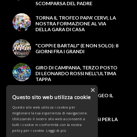
SCOMPARSA DEL PADRE
TORNA IL TROFEO PAPA' CERVI, LA
NOSTRA FORMAZIONE AL VIA
DELLA GARA DI CASA
"COPPI E BARTALI" (E NON SOLO): 8
GIORNI FRA I GRANDI
GIRO DI CAMPANIA, TERZO POSTO
DI LEONARDO ROSSI NELL’ULTIMA
TAPPA
×
SABATO ALLA COPPA SAN GEO IL
Questo sito web utilizza cookie
DEBUTTO STAGIONALE
Questo sito web utilizza i cookie per
migliorare la tua esperienza di navigazione.
INGAGGIATO NICOLA ROSSI PER LA
Utilizzando il nostro sito web acconsenti a
STAGIONE 2022
tutti i cookie in conformità con la nostra
policy per i cookie.
Leggi di più