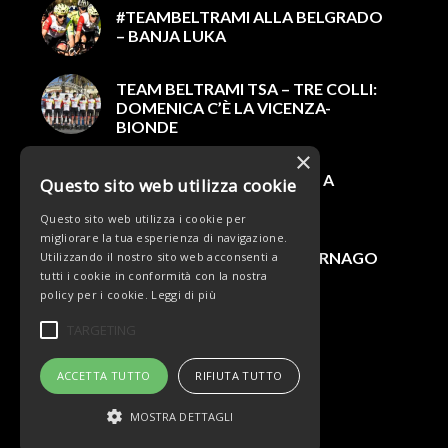
#TEAMBELTRAMI ALLA BELGRADO
– BANJA LUKA
TEAM BELTRAMI TSA – TRE COLLI:
DOMENICA C’È LA VICENZA-
BIONDE
×
PESENTI 4° A LARI, ROSSI 6° A
Questo sito web utilizza cookie
RODIGO
Questo sito web utilizza i cookie per
migliorare la tua esperienza di navigazione.
WEEKEND DI GARE TRA CARNAGO
Utilizzando il nostro sito web acconsenti a
E ROVESCALA
tutti i cookie in conformità con la nostra
policy per i cookie.
Leggi di più
TARGETING
ACCETTA TUTTO
RIFIUTA TUTTO
MOSTRA DETTAGLI
© Copyright - Team Beltrami TSA - MARCHIOL