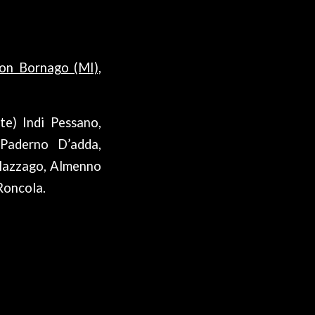
on Bornago (MI),
te) Indi Pessano,
 Paderno D’adda,
Palazzago, Almenno
Roncola.