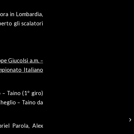
cora in Lombardia,
erto gli scalatori
e Giucolsi a.m. –
mpionato Italiano
– Taino (1° giro)
heglio – Taino da
riel Parola, Alex