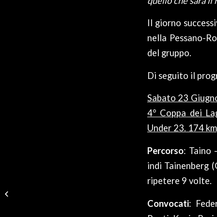
quello che sarà il
Il giorno success
nella Pessano-Ron
del gruppo.
Di seguito il pro
Sabato 23 Giugno
4° Coppa dei Lag
Under 23. 174 km,
Percorso
: Taino 
indi Tainenberg 
ripetere 9 volte.
NOTTURNA DI
BRUGNERA,
Convocati
: Fede
KAMBERAJ 10°