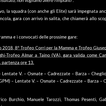
 risultato, non vogliamo avere rimpianti”.
ivo, la squadra (con anche gli Elite) sarà impegnata an
cola, gara con arrivo in salita, che chiamerà allo scop
gramma e i convocati delle prossime gare:
 2018, 8° Trofeo Corri per la Mamma e Trofeo Giusepp
hi-Trofeo Almar a Taino (VA), gara valida come Ca
 partenza ore 13.
– Lentate V. – Osmate – Cadrezzate – Barza – Cheglio 
(GPM) – Lentate V. – Osmate – Cadrezzate – Barza – C
rico Burchio, Manuele Tarozzi, Thomas Pesenti, Gab