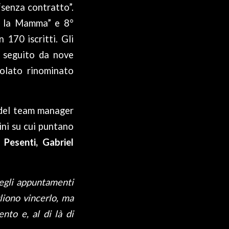
“senza contratto”.
er la Mamma” e 8°
170 iscritti. Gli
e seguito da nove
tolato rinominato
 del team manager
ini su cui puntano
Pesenti, Gabriel
uegli appuntamenti
gliono vincerlo, ma
nto e, al di là di