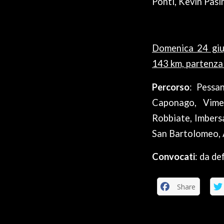
Ponti, Kevin Pasin
Domenica 24 giu
143 km, partenza
Percorso
: Pessa
Caponago, Vimer
Robbiate, Imbersa
San Bartolomeo, 
Convocati
: da de
Share