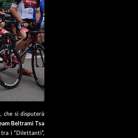
3
, che si disputerà
eam Beltrami Tsa
ra i “Dilettanti”,