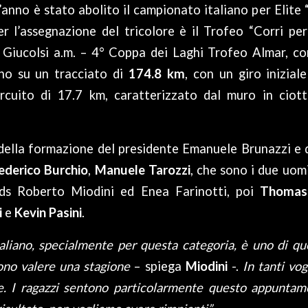
anno è stato abolito il campionato italiano per Elite 
er l’assegnazione del tricolore è il Trofeo “Corri p
Giucolsi a.m. – 4° Coppa dei Laghi Trofeo Almar, con 
anno su un tracciato di
174.8 km
, con un giro inizial
rcuito di 17.7 km, caratterizzato dal muro in ciot
i della formazione del presidente Emanuele Brunazzi e
ederico Burchio
,
Manuele
Tarozzi
, che sono i due uom
ds Roberto Miodini ed Enea Farinotti, poi
Thomas 
i
e
Kevin Pasini
.
aliano, specialmente per questa categoria, è uno di q
sono valere una stagione
– spiega
Miodini
-.
In tanti vo
e. I ragazzi sentono particolarmente questo appuntame