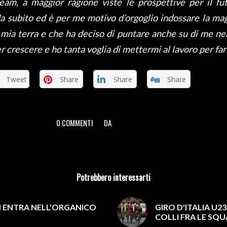
eam, a maggior ragione viste le prospettive per il fu
da subito ed è per me motivo d’orgoglio indossare la mag
 mia terra e che ha deciso di puntare anche su di me nel
r crescere e ho tanta voglia di mettermi al lavoro per far
Tweet
Share
Share
Share
0 COMMENTI
DA
/
/
Potrebbero interessarti
 ENTRA NELL'ORGANICO
GIRO D'ITALIA U2
COLLI FRA LE SQU