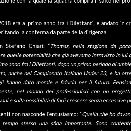
zione con la quale la squadra compirà il salto nel p
2018 era al primo anno tra i Dilettanti, è andato in c
eritando la conferma da parte della dirigenza.
m Stefano Chiari: “
Thomas, nella stagione da poco
e quelle potenzialità che già avevamo intravisto in lui 
rimo anno fra i Dilettanti, dopo un primo periodo di amb
ta, anche nel Campionato Italiano Under 23, e ha ott
gli hanno dato morale e fiducia per il futuro. Pensia
mente, nel mondo dei professionisti con un progett
ani e sulla possibilità di farli crescere senza eccessive p
senti non nasconde l’entusiasmo: “
Quella che ho davant
l tempo stesso una sfida importante. Sono contento