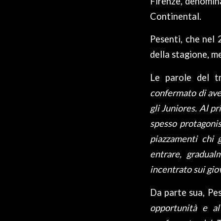
Firenze, denomina
Continental.
Pesenti, che nel 
della stagione, m
Le parole del t
confermato di aver
gli Juniores. Al p
spesso protagonis
piazzamenti chi 
entrare, gradual
incentrato sui giov
Da parte sua, Pe
opportunità e a