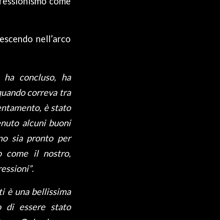
rofessionismo come
rescendo nell’arco
 ha concluso, ha
quando correva tra
ientamento, è stato
enuto alcuni buoni
mo sia pronto per
o come il nostro,
ressioni”
.
i è una bellissima
 di essere stato