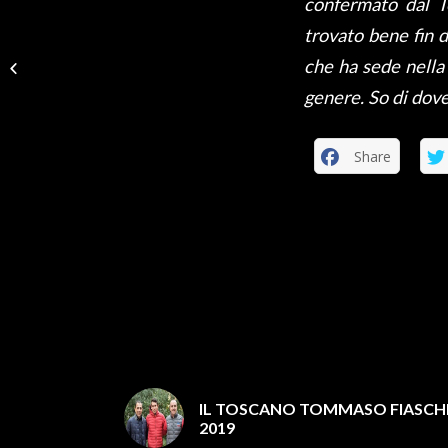
confermato dal T
trovato bene fin 
LUTTO Il cordoglio per
che ha sede nella
la morte di Tarcisio
Persegona
genere. So di dove
Share
IL TOSCANO TOMMASO FIASCHI
2019