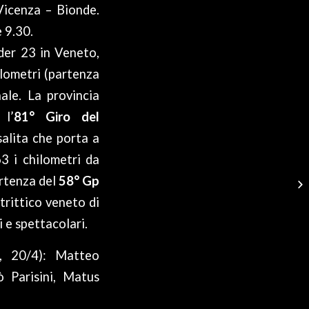
Vicenza – Bionde.
e 9.30.
nder 23 in Veneto,
hilometri (partenza
nale. La provincia
 l’
81° Giro del
salita che porta a
3 i chilometri da
artenza del
58° Gp
trittico veneto di
 e spettacolari.
 20/4): Matteo
ò Parisini, Matus