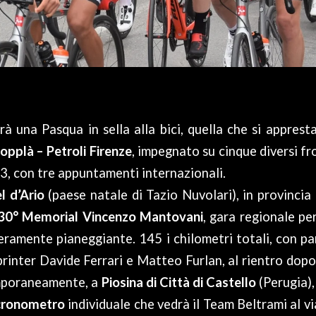
à una Pasqua in sella alla bici, quella che si appresta
opplà – Petroli Firenze
, impegnato su cinque diversi fr
23, con tre appuntamenti internazionali.
l d’Ario
(paese natale di Tazio Nuvolari), in provinci
30° Memorial Vincenzo Mantovani
, gara regionale pe
teramente pianeggiante. 145 i chilometri totali, con pa
sprinter Davide Ferrari e Matteo Furlan, al rientro dop
mporaneamente, a
Piosina di Città di Castello
(Perugia), 
cronometro
individuale che vedrà il Team Beltrami al v