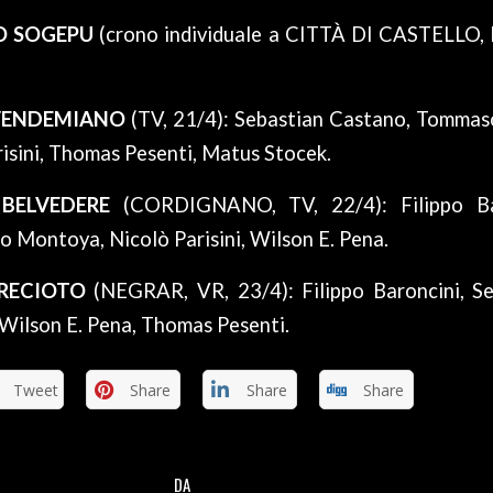
O SOGEPU
(crono individuale a CITTÀ DI CASTELLO, P
 VENDEMIANO
(TV, 21/4): Sebastian Castano, Tommas
risini, Thomas Pesenti, Matus Stocek.
BELVEDERE
(CORDIGNANO, TV, 22/4): Filippo Ba
 Montoya, Nicolò Parisini, Wilson E. Pena.
 RECIOTO
(NEGRAR, VR, 23/4): Filippo Baroncini, Se
ilson E. Pena, Thomas Pesenti.
Tweet
Share
Share
Share
DA
/