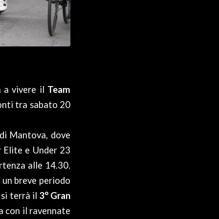
 a vivere il
Team
onti tra sabato 20
a di Mantova, dove
r Elite e Under 23
rtenza alle 14.30.
o un breve periodo
si terrà il
3° Gran
ia con il ravennate