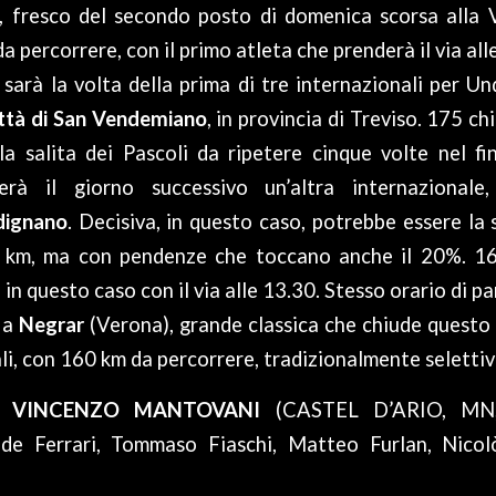
i, fresco del secondo posto di domenica scorsa alla 
da percorrere, con il primo atleta che prenderà il via all
arà la volta della prima di tre internazionali per U
ttà di San Vendemiano
, in provincia di Treviso. 175 c
la salita dei Pascoli da ripetere cinque volte nel fi
terà il giorno successivo un’altra internazionale,
dignano
. Decisiva, in questo caso, potrebbe essere la 
 km, ma con pendenze che toccano anche il 20%. 16
in questo caso con il via alle 13.30. Stesso orario di p
o
a
Negrar
(Verona), grande classica che chiude questo 
li, con 160 km da percorrere, tradizionalmente selettivi
L VINCENZO MANTOVANI
(CASTEL D’ARIO, MN,
de Ferrari, Tommaso Fiaschi, Matteo Furlan, Nicol