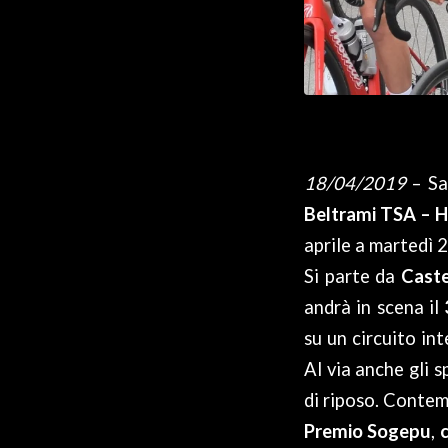
18/04/2019
– Sar
Beltrami TSA – H
aprile a martedì 
Si parte da
Caste
andrà in scena il
su un circuito in
Al via anche gli 
di riposo. Conte
Premio Sogepu
,