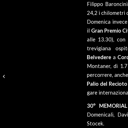
Filippo Baroncin
24,2 i chilometri 
Domenica invece s
il
Gran Premio Ci
alle 13.30), con 
trevigiana ospi
Belvedere
a
Cor
Montaner, di 1.7
BARONCINI 2° ALLA
percorrere, anche 
VICENZA-BIONDE
Palio del Reciot
gare internaziona
30° MEMORIA
Domenicali, Davi
Stocek.