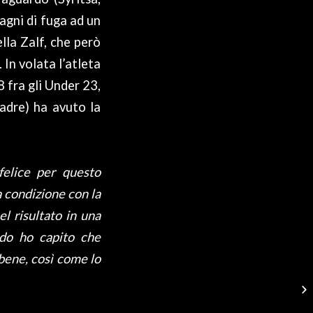
pagni di fuga ad un
ella Zalf, che però
 In volata l’atleta
 fra gli Under 23,
uadre) ha avuto la
elice per questo
 condizione con la
l risultato in una
endo ho capito che
 bene, così come lo