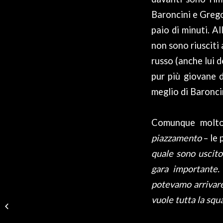
Baroncini e Gregor
paio di minuti. Al
non sono riusciti 
russo (anche lui d
pur più giovane d
meglio di Baronci
Comunque molto 
piazzamento
– le 
quale sono uscito
gara importante. 
potevamo arrivare 
#TEAMBELTRAMI
vuole tutta la squ
PRONTO PER
COLLECCHIO E
VICENZA-BIONDE