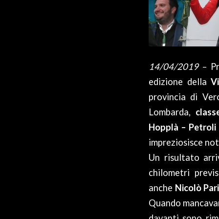
14/04/2019
– P
edizione della
V
provincia di Ver
Lombarda,
class
Hopplà – Petroli
impreziosisce no
Un risultato arr
chilometri previ
anche
Nicolò Pari
Quando mancavano 
davanti sono rima