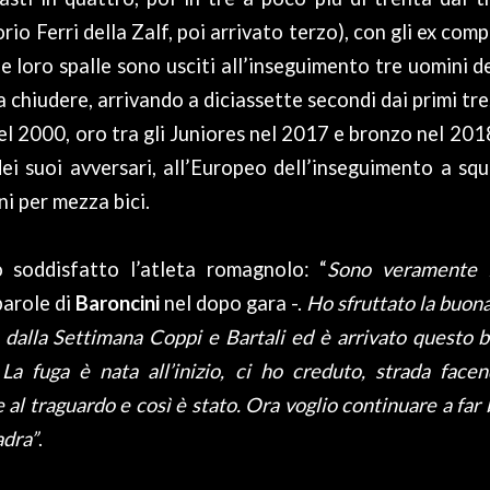
io Ferri della Zalf, poi arrivato terzo), con gli ex com
le loro spalle sono usciti all’inseguimento tre uomini d
a chiudere, arrivando a diciassette secondi dai primi tre.
el 2000, oro tra gli Juniores nel 2017 e bronzo nel 2018
ei suoi avversari, all’Europeo dell’inseguimento a sq
ni per mezza bici.
soddisfatto l’atleta romagnolo: “
Sono veramente f
parole di
Baroncini
nel dopo gara -.
Ho sfruttato la buona
 dalla Settimana Coppi e Bartali ed è arrivato questo be
La fuga è nata all’inizio, ci ho creduto, strada fac
al traguardo e così è stato. Ora voglio continuare a far
adra”
.