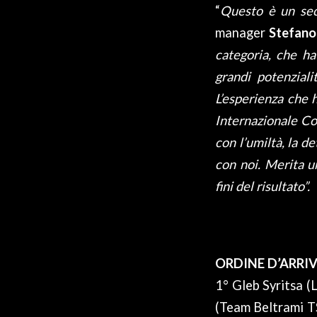
“
Questo è un sec
manager
Stefano
categoria, che h
grandi potenzial
L’esperienza che h
Internazionale Co
con l’umiltà, la d
con noi. Merita u
fini del risultato”.
ORDINE D’ARRIV
1° Gleb Syritsa (
(Team Beltrami TS