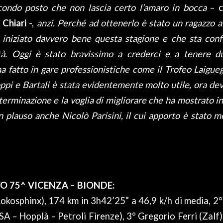
ondo posto che non lascia certo l’amaro in bocca
– c
 Chiari
-,
anzi. Perché ad ottenerlo è stato un ragazzo a
a iniziato davvero bene questa stagione e che sta con
ità. Oggi è stato bravissimo a crederci e a tenere du
a fatto in gare professionistiche come il Trofeo Laigueg
ppi e Bartali è stata evidentemente molto utile, ora dev
eterminazione e la voglia di migliorare che ha mostrato i
n plauso anche Nicolò Parisini, il cui apporto è stato m
O 75^ VICENZA – BIONDE:
Lokosphinx), 174 km in 3h42’25” a 46,9 k/h di media, 2°
A – Hopplà – Petroli Firenze), 3° Gregorio Ferri (Zalf