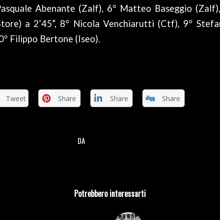
 Pasquale Abenante (Zalf), 6° Matteo Baseggio (Zalf)
tore) a 2’45”, 8° Nicola Venchiarutti (Ctf), 9° Stef
° Filippo Bertone (Iseo).
Tweet
Share
Share
Share
DA
/
Potrebbero interessarti