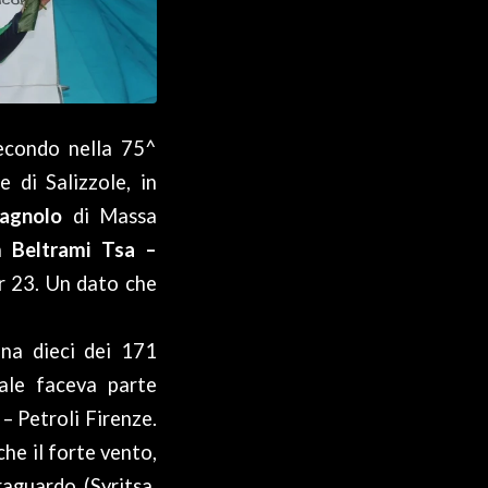
secondo nella 75^
 di Salizzole, in
agnolo
di Massa
 Beltrami Tsa –
er 23. Un dato che
na dieci dei 171
uale faceva parte
– Petroli Firenze.
he il forte vento,
raguardo (Syritsa,