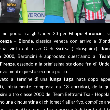
rimo podio fra gli Under 23 per
Filippo Baroncini
, 
icenza – Bionde
, classica veneta con arrivo a Bionde
ona, vinta dal russo Gleb Syritsa (Lokosphinx).
Rom
e 2000
, Baroncini è approdato quest’anno al
Team
 Firenze
, essendo alla primissima stagione fra gli Und
tevolmente questo secondo posto.
ivato al termine di una
lunga fuga
, nata dopo appe
sti, inizialmente composta da 18 corridori, della q
sini
, altro classe 2000 del Team Beltrami Tsa – Hopplà 
una cinquantina di chilometri all’arrivo, complice anc
sti in quattro, poi in tre a poco più di trenta dal t