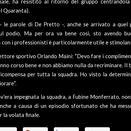
nale, ha resistito al ritorno del gruppo centrandola
el Quaranta).
 le parole di De Pretto -, anche se arrivato a quel
 sul podio. Ma per ora va bene così, sto avendo bu
 con i professionisti è particolarmente utile e stimolan
rettore sportivo Orlando Maini: “Devo fare i complimenti
anno corso bene e non abbiamo nulla da recriminare. I
ricompensa per tutta la squadra. Ho visto la determin
orare”.
ov’era impegnata la squadra, a Fubine Monferrato, non
anche a causa di un episodio sfortunato che ha messo
r la volata finale.