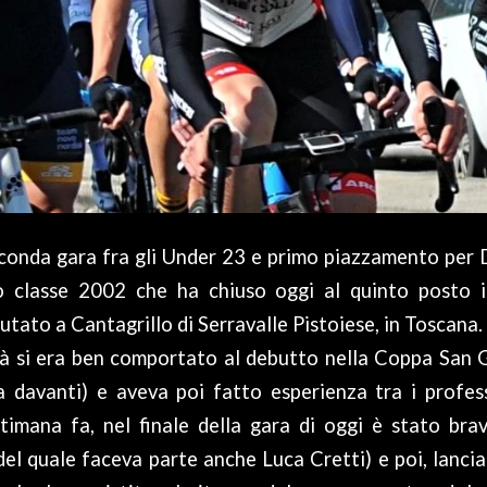
onda gara fra gli Under 23 e primo piazzamento per 
o classe 2002 che ha chiuso oggi al quinto posto 
utato a Cantagrillo di Serravalle Pistoiese, in Toscana.
ià si era ben comportato al debutto nella Coppa San G
a davanti) e aveva poi fatto esperienza tra i profess
timana fa, nel finale della gara di oggi è stato bra
del quale faceva parte anche Luca Cretti) e poi, lancia