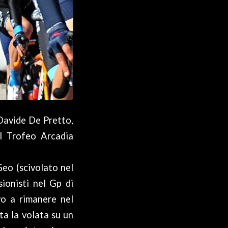
Davide De Pretto,
il Trofeo Arcadia
eo (scivolato nel
ionisti nel Gp di
vo a rimanere nel
ta la volata su un