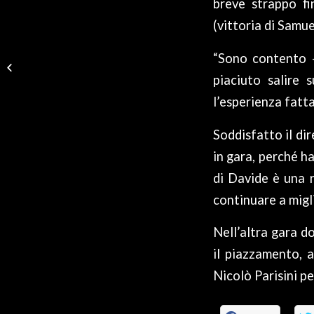
breve strappo fi
(vittoria di Samu
DOMENICA SI CORRE
“Sono contento –
IN TOSCANA E
piaciuto salire
PIEMONTE
l’esperienza fatta
Soddisfatto il di
in gara, perché h
di Davide è una 
continuare a migli
Nell’altra gara d
il piazzamento, 
Nicolò Parisini pe