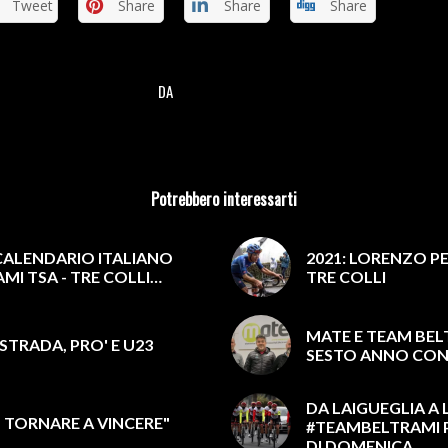
Tweet
Share
Share
Share
DA
/
Potrebbero interessarti
 CALENDARIO ITALIANO
2021: LORENZO PE
AMI TSA - TRE COLLI…
TRE COLLI
MATE E TEAM BELT
STRADA, PRO' E U23
SESTO ANNO CO
DA LAIGUEGLIA A
O TORNARE A VINCERE"
#TEAMBELTRAMI PE
DI DOMENICA