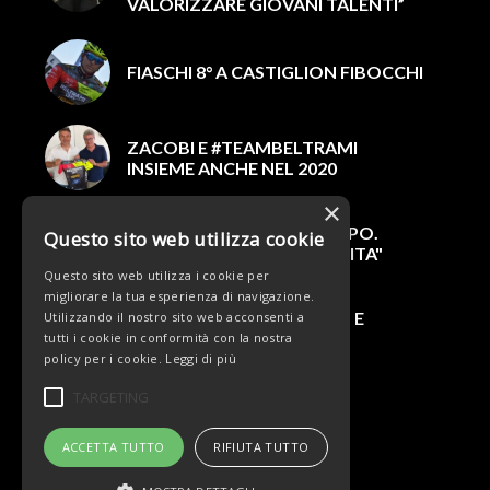
VALORIZZARE GIOVANI TALENTI”
FIASCHI 8° A CASTIGLION FIBOCCHI
ZACOBI E #TEAMBELTRAMI
INSIEME ANCHE NEL 2020
×
FERRARI 6° A SAN DANIELE PO.
Questo sito web utilizza cookie
MIODINI: "SIAMO IN CRESCITA"
Questo sito web utilizza i cookie per
migliorare la tua esperienza di navigazione.
DOMENICA GP DI LUGANO E
Utilizzando il nostro sito web acconsenti a
COPPA DELLA PACE
tutti i cookie in conformità con la nostra
policy per i cookie.
Leggi di più
TARGETING
ACCETTA TUTTO
RIFIUTA TUTTO