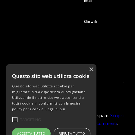
*
Email
Sito web
×
Questo sito web utilizza cookie
Questo sito web utilizza i cookie per
migliorare la tua esperienza di navigazione.
Utilizzando il nostro sito web acconsenti a
tutti i cookie in conformità con la nostra
policy per i cookie.
Leggi di più
Questo sito utilizza Akismet per ridurre lo spam.
Scopri
TARGETING
come vengono elaborati i dati derivati dai commenti
.
ACCETTA TUTTO
RIFIUTA TUTTO