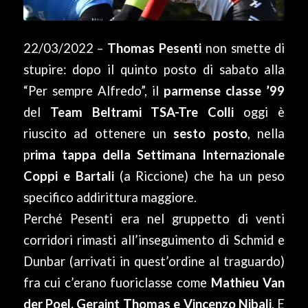
22/03/2022 –
Thomas Pesenti
non smette di
stupire: dopo il quinto posto di sabato alla
“Per sempre Alfredo”, il
parmense classe ’99
del
Team Beltrami TSA-Tre Colli
oggi è
riuscito ad ottenere un
sesto posto
, nella
p
rima tappa della Settimana Internazionale
Coppi e Bartali
(a Riccione) che ha un peso
specifico addirittura maggiore.
Perché Pesenti era nel gruppetto di venti
corridori rimasti all’inseguimento di Schmid e
Dunbar (arrivati in quest’ordine al traguardo)
fra cui c’erano fuoriclasse come
Mathieu Van
der Poel, Geraint Thomas e Vincenzo Nibali
. E