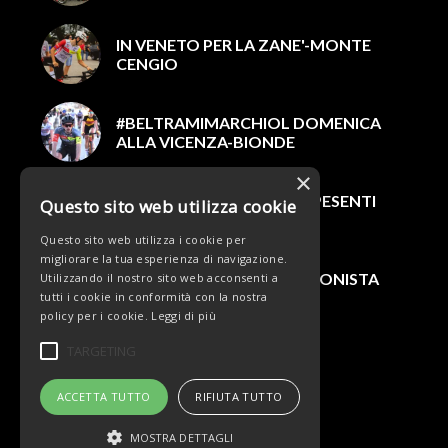
IN VENETO PER LA ZANE'-MONTE
CENGIO
#BELTRAMIMARCHIOL DOMENICA
ALLA VICENZA-BIONDE
×
GIRO DI SICILIA, THOMAS PESENTI
Questo sito web utilizza cookie
7° NELLA PRIMA TAPPA
Questo sito web utilizza i cookie per
migliorare la tua esperienza di navigazione.
#TEAMBELTRAMI PROTAGONISTA
Utilizzando il nostro sito web acconsenti a
NEL WEEKEND PASQUALE
tutti i cookie in conformità con la nostra
policy per i cookie.
Leggi di più
TARGETING
ACCETTA TUTTO
RIFIUTA TUTTO
MOSTRA DETTAGLI