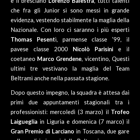
e il bresciano
Lorenzo Balestra
, tutti talenti
che fra gli Junior si sono messi in grande
evidenza, vestendo stabilmente la maglia della
Nazionale. Con loro ci saranno i più esperti
Thomas Pesent
i, parmense classe ’99, il
pavese classe 2000
Nicolò Parisini
e il
coetaneo
Marco Grendene
, vicentino, Questi
ultimi tre vestivano la maglia del Team
Beltrami anche nella passata stagione.
Dopo questo impegno, la squadra è attesa dai
primi due appuntamenti stagionali tra i
professionisti: mercoledì (3 marzo) il
Trofeo
Laigueglia
in Liguria e domenica (7 marco) il
Gran Premio di Larciano
in Toscana
,
due gare