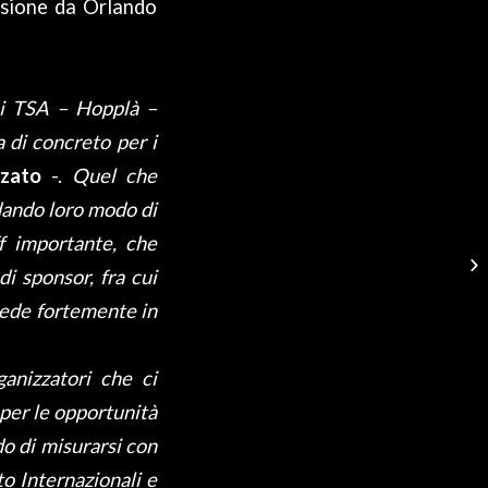
casione da Orlando
mi TSA – Hopplà –
 di concreto per i
zzato
-.
Quel che
dando loro modo di
ff importante, che
i sponsor, fra cui
rede fortemente in
ganizzatori che ci
 per le opportunità
do di misurarsi con
to Internazionali e