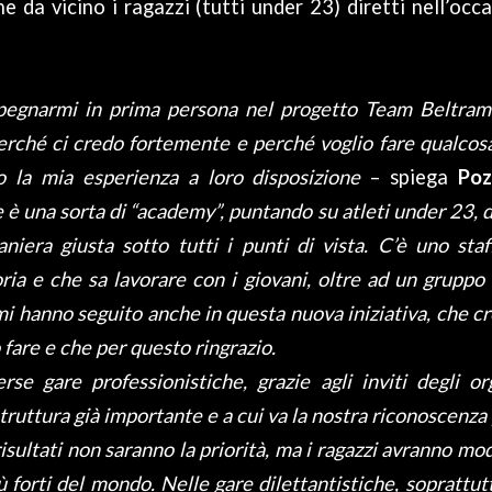
ne da vicino i ragazzi (tutti under 23) diretti nell’oc
pegnarmi in prima persona nel progetto Team Beltra
perché ci credo fortemente e perché voglio fare qualcosa
o la mia esperienza a loro disposizione
– spiega
Po
 è una sorta di “academy”, puntando su atleti under 23, 
niera giusta sotto tutti i punti di vista. C’è uno sta
ia e che sa lavorare con i giovani, oltre ad un gruppo d
mi hanno seguito anche in questa nuova iniziativa, che c
fare e che per questo ringrazio.
se gare professionistiche, grazie agli inviti degli or
ruttura già importante e a cui va la nostra riconoscenza
 risultati non saranno la priorità, ma i ragazzi avranno mo
iù forti del mondo. Nelle gare dilettantistiche, soprattut