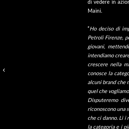
di vedere in azio
Maini.
“
Ho deciso di im
Petroli Firenze, 
giovani, mettend
intendiamo creare
MAINI: “PANTANI E
crescere nella ma
SCARPONI?
conosce la categor
EMOZIONANTE
PARLARNE AI
alcuni brand che 
RAGAZZI”
quel che vogliamo 
Disputeremo diver
riconoscono una st
che ci danno. Lì i
la categoria e i p