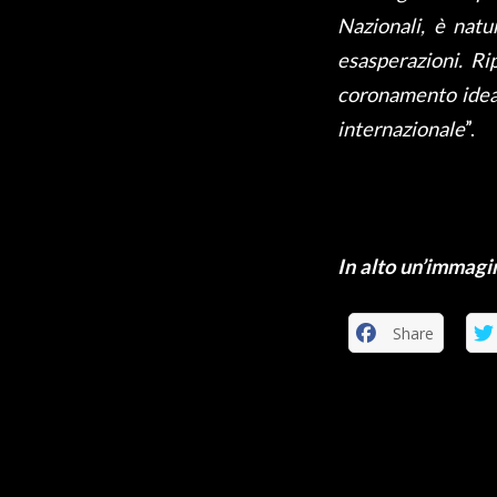
Nazionali, è natu
esasperazioni. Rip
coronamento ideal
internazionale
”.
In alto un’immagi
Share