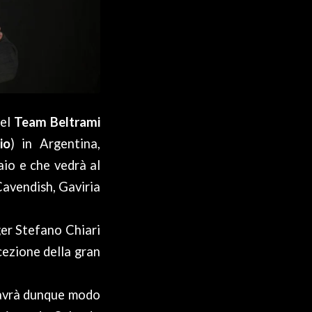
del
Team Beltrami
io
) in Argentina,
aio e che vedrà al
Cavendish, Gaviria
ger Stefano Chiari
cezione della gran
, avrà dunque modo