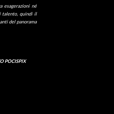
za esagerazioni né
 talento, quindi il
tanti del panorama
OTO POCISPIX