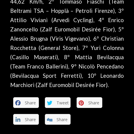
44,62 Km/h, 2° Tommaso Fiaschi (Team
Beltrami TSA – Hopplà – Petroli Firenze), 3°
Attilio Viviani (Arvedi Cycling), 4° Enrico
Zanoncello (Zalf Euromobil Desirée Fior), 5°
Alessio Brugna (Viris Vigevano), 6° Christian
Rocchetta (General Store), 7° Yuri Colonna
(Casillo Maserati), 8° Mattia Bevilacqua
(Team Franco Ballerini), 9° Nicolò Pencedano
(Bevilacqua Sport Ferretti), 10° Leonardo
Marchiori (Zalf Euromobil Desirée Fior).
Share
Tweet
Share
Share
Share