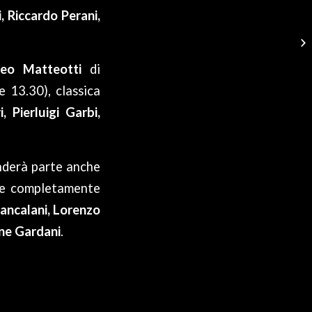
, Riccardo Perani,
feo Matteotti
di
 13.30), classica
, Pierluigi Garbi,
nderà parte anche
le completamente
ancalani, Lorenzo
ne Gardani
.