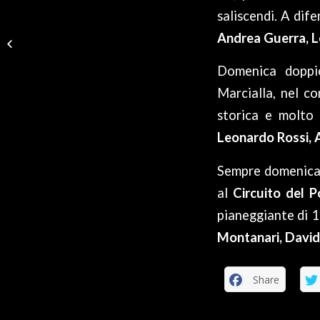
saliscendi. A dif
TORNA IL TROFEO
Andrea Guerra, L
PAPA’ CERVI, LA
NOSTRA
FORMAZIONE AL VIA
Domenica doppi
DELLA GARA DI...
Marcialla, nel c
storica e molto
Leonardo Rossi, 
Sempre domenica,
al
Circuito del 
pianeggiante di 1
Montanari, David
Share