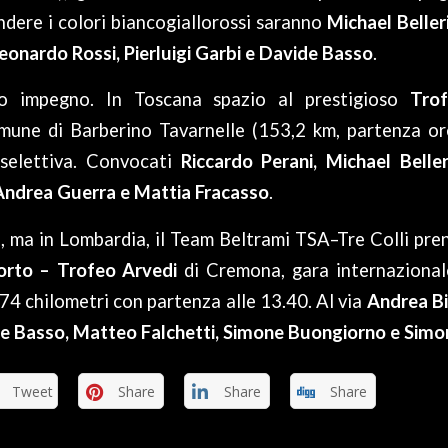
endere i colori biancogiallorossi saranno
Michael Belleri
eonardo Rossi, Pierluigi Garbi e Davide Basso
.
o impegno. In Toscana spazio al prestigioso
Tro
omune di Barberino Tavarnelle (153,2 km, partenza ore
 selettiva. Convocati
Riccardo Perani, Michael Belleri
Andrea Guerra e Mattia Fracasso
.
 ma in Lombardia, il Team Beltrami TSA–Tre Colli pre
Porto – Trofeo Arvedi
di Cremona, gara internaziona
74 chilometri con partenza alle 13.40. Al via
Andrea Bi
e Basso, Matteo Falchetti, Simone Buongiorno e Simo
Tweet
Share
Share
Share