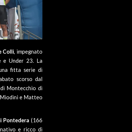
 Colli
, impegnato
te e Under 23. La
na fitta serie di
sabato scorso dal
di Montecchio di
o Miodini e Matteo
di Pontedera
(166
nativo e ricco di